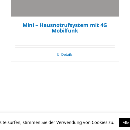
Mini – Hausnotrufsystem mit 4G
Mobilfunk
Details
bsite surfen, stimmen Sie der Verwendung von Cookies zu.
Alle
essum
|
Datenschutz
|
Barrierefreiheit
|
AGB (PDF)