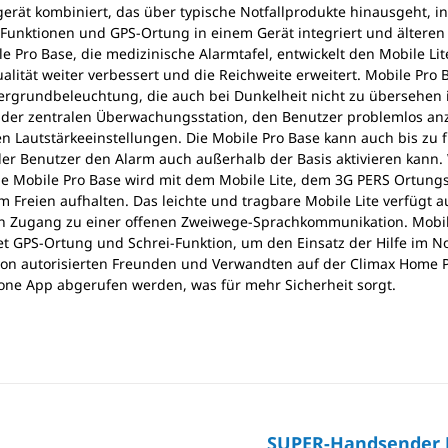
erät kombiniert, das über typische Notfallprodukte hinausgeht, 
-Funktionen und GPS-Ortung in einem Gerät integriert und älteren
e Pro Base, die medizinische Alarmtafel, entwickelt den Mobile Lit
lität weiter verbessert und die Reichweite erweitert. Mobile Pro B
ergrundbeleuchtung, die auch bei Dunkelheit nicht zu übersehen 
 der zentralen Überwachungsstation, den Benutzer problemlos an
n Lautstärkeeinstellungen. Die Mobile Pro Base kann auch bis zu
der Benutzer den Alarm auch außerhalb der Basis aktivieren kann.
Die Mobile Pro Base wird mit dem Mobile Lite, dem 3G PERS Ortung
 im Freien aufhalten. Das leichte und tragbare Mobile Lite verfüg
n Zugang zu einer offenen Zweiwege-Sprachkommunikation. Mobile 
et GPS-Ortung und Schrei-Funktion, um den Einsatz der Hilfe im No
on autorisierten Freunden und Verwandten auf der Climax Home P
ne App abgerufen werden, was für mehr Sicherheit sorgt.
SUPER-Handsender 