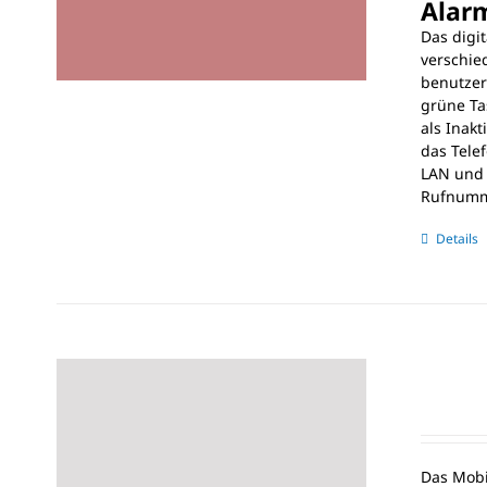
Alarm
Das digit
verschie
benutzer
grüne Ta
als Inak
das Tele
LAN und 
Rufnumme
Details
Das Mobi