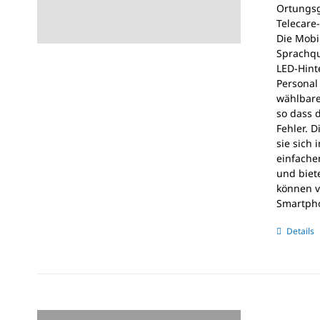
Ortungsg
Telecare
Die Mobil
Sprachqua
LED-Hint
Personal
wählbare
so dass 
Fehler. 
sie sich
einfache
und biet
können v
Smartpho
Details