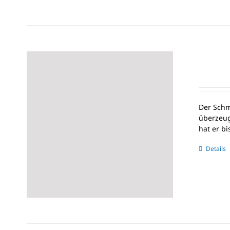
Der Schm
überzeug
hat er b
Details