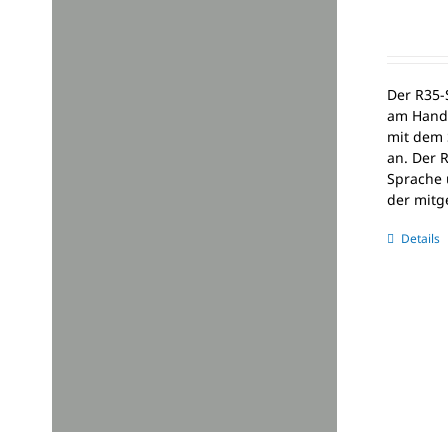
Der R35-
am Handg
mit dem 
an. Der 
Sprache 
der mitg
Details