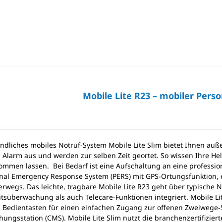
Mobile Lite R23 – mobiler Pers
ndliches mobiles Notruf-System Mobile Lite Slim bietet Ihnen auß
n Alarm aus und werden zur selben Zeit geortet. So wissen Ihre He
ommen lassen. Bei Bedarf ist eine Aufschaltung an eine profession
nal Emergency Response System (PERS) mit GPS-Ortungsfunktion, e
erwegs. Das leichte, tragbare Mobile Lite R23 geht über typische 
itsüberwachung als auch Telecare-Funktionen integriert. Mobile Li
 Bedientasten für einen einfachen Zugang zur offenen Zweiwege-
ungsstation (CMS). Mobile Lite Slim nutzt die branchenzertifizie