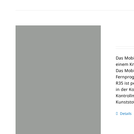
Das Mobil
einem Kn
Das Mobi
Fernprog
R35 ist p
in der K
Kontroll
Kunststo
Details