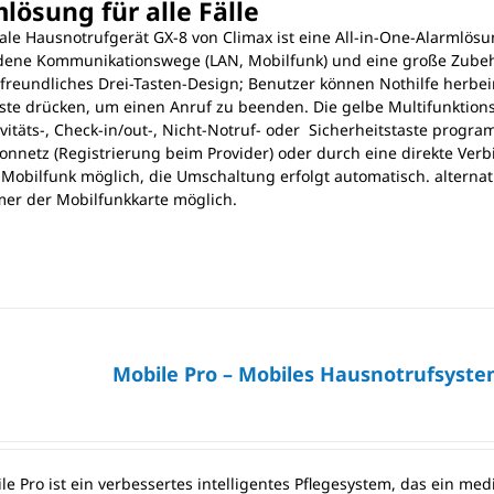
lösung für alle Fälle
ale Hausnotrufgerät GX-8 von Climax ist eine All-in-One-Alarmlösun
dene Kommunikationswege (LAN, Mobilfunk) und eine große Zubehö
freundliches Drei-Tasten-Design; Benutzer können Nothilfe herbeir
ste drücken, um einen Anruf zu beenden. Die gelbe Multifunktion
tivitäts-, Check-in/out-, Nicht-Notruf- oder Sicherheitstaste prog
fonnetz (Registrierung beim Provider) oder durch eine direkte Ver
Mobilfunk möglich, die Umschaltung erfolgt automatisch. alternati
r der Mobilfunkkarte möglich.
Mobile Pro – Mobiles Hausnotrufsyste
le Pro ist ein verbessertes intelligentes Pflegesystem, das ein m