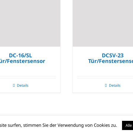
DC-16/SL
DCSV-23
ür/Fenstersensor
Tür/Fenstersens
Details
Details
bsite surfen, stimmen Sie der Verwendung von Cookies zu.
Alle
essum
|
Datenschutz
|
Barrierefreiheit
|
AGB (PDF)