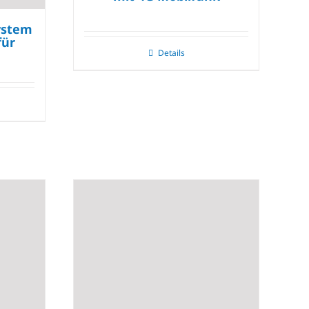
ystem
für
Details