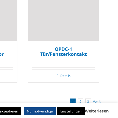
OPDC-1
or
Tür/Fensterkontakt
Details
1
2
3
Vor
Weiterlesen
 akzeptieren
Nur notwendige
Einstellungen