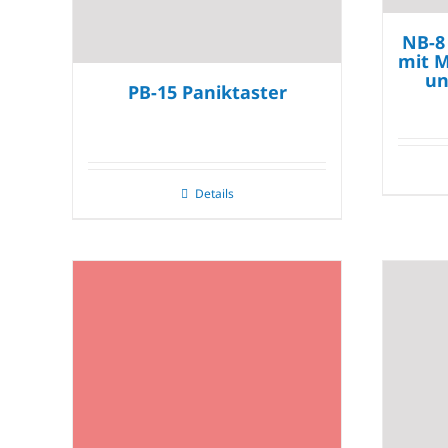
NB-8
mit M
un
PB-15 Paniktaster
Details