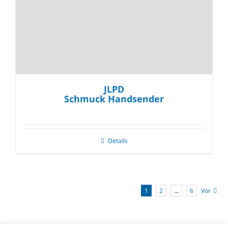
JLPD
Schmuck Handsender
Details
1
2
…
6
Vor