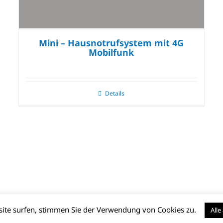
Mini – Hausnotrufsystem mit 4G
Mobilfunk
Details
bsite surfen, stimmen Sie der Verwendung von Cookies zu.
Alle
essum
|
Datenschutz
|
Barrierefreiheit
|
AGB (PDF)