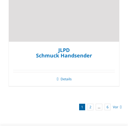
JLPD
Schmuck Handsender
Details
1
2
…
6
Vor